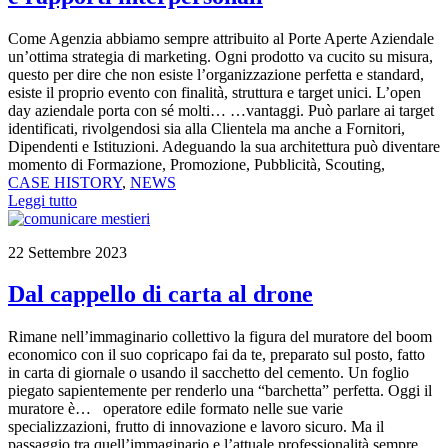
Come Agenzia abbiamo sempre attribuito al Porte Aperte Aziendale
un’ottima strategia di marketing. Ogni prodotto va cucito su misura,
questo per dire che non esiste l’organizzazione perfetta e standard,
esiste il proprio evento con finalità, struttura e target unici. L’open
day aziendale porta con sé molti… …vantaggi. Può parlare ai target
identificati, rivolgendosi sia alla Clientela ma anche a Fornitori,
Dipendenti e Istituzioni. Adeguando la sua architettura può diventare
momento di Formazione, Promozione, Pubblicità, Scouting,
CASE HISTORY
,
NEWS
Leggi tutto
22 Settembre 2023
Dal cappello di carta al drone
Rimane nell’immaginario collettivo la figura del muratore del boom
economico con il suo copricapo fai da te, preparato sul posto, fatto
in carta di giornale o usando il sacchetto del cemento. Un foglio
piegato sapientemente per renderlo una “barchetta” perfetta. Oggi il
muratore è… operatore edile formato nelle sue varie
specializzazioni, frutto di innovazione e lavoro sicuro. Ma il
passaggio tra quell’immaginario e l’attuale professionalità sempre