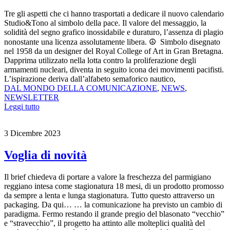
Tre gli aspetti che ci hanno trasportati a dedicare il nuovo calendario
Studio&Tono al simbolo della pace. Il valore del messaggio, la
solidità del segno grafico inossidabile e duraturo, l’assenza di plagio
nonostante una licenza assolutamente libera. ☮ Simbolo disegnato
nel 1958 da un designer del Royal College of Art in Gran Bretagna.
Dapprima utilizzato nella lotta contro la proliferazione degli
armamenti nucleari, diventa in seguito icona dei movimenti pacifisti.
L’ispirazione deriva dall’alfabeto semaforico nautico,
DAL MONDO DELLA COMUNICAZIONE
,
NEWS
,
NEWSLETTER
Leggi tutto
3 Dicembre 2023
Voglia di novità
Il brief chiedeva di portare a valore la freschezza del parmigiano
reggiano intesa come stagionatura 18 mesi, di un prodotto promosso
da sempre a lenta e lunga stagionatura. Tutto questo attraverso un
packaging. Da qui… … la comunicazione ha previsto un cambio di
paradigma. Fermo restando il grande pregio del blasonato “vecchio”
e “stravecchio”, il progetto ha attinto alle molteplici qualità del