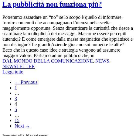
La pubblicità non funziona più?
Potremmo azzardare un “no” se lo scopo è quello di informare,
fornire contenuti che accompagnano l’utenza nella scelta
maggiormente opportuna. Senza dimenticare la curiosità che riesce a
scardinare la molteplicità dei messaggi. Ma come essere percepiti
autentici? E come emergere dalla massa magmatica che appiattisce e
non distingue? Le grandi Aziende giocano sui numeri e le altre?
Ecco che in questo caso idee e strategia vengono ad assumere
maggior valore. Parliamo ad un pubblico che, in
DAL MONDO DELLA COMUNICAZIONE
,
NEWS
,
NEWSLETTER
Leggi tutto
← Previous
1
…
3
4
5
…
15
Next →